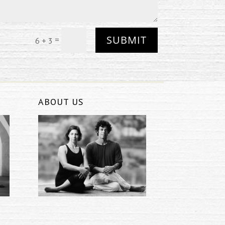
SUBMIT
=
6 + 3
ABOUT US