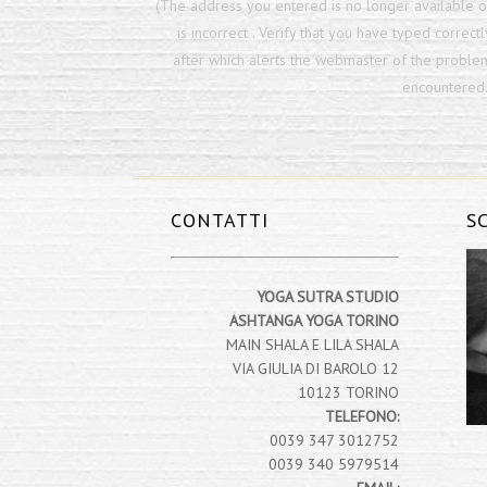
(The address you entered is no longer available o
is incorrect . Verify that you have typed correctl
after which alerts the webmaster of the proble
encountered.
CONTATTI
S
YOGA SUTRA STUDIO
ASHTANGA YOGA TORINO
MAIN SHALA E LILA SHALA
VIA GIULIA DI BAROLO 12
10123 TORINO
TELEFONO:
0039 347 3012752
0039 340 5979514