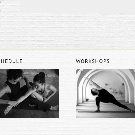
r
y
m
)
CHEDULE
WORKSHOPS