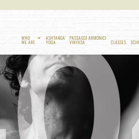
WHO
ASHTANGA
PASSAGGI ARMONICI
WE ARE
YOGA
VINYASA
CLASSES
SCH