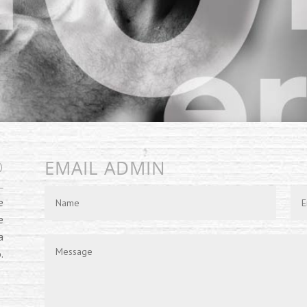
EMAIL ADMIN
O
e
e
a
.