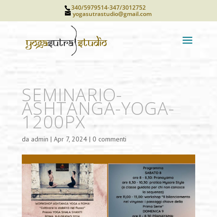
340/5979514-347/3012752
yogasutrastudio@gmail.com
SEMINARIO-
ASHTANGA-YOGA-
1200PX
da
admin
|
Apr 7, 2024
|
0 commenti