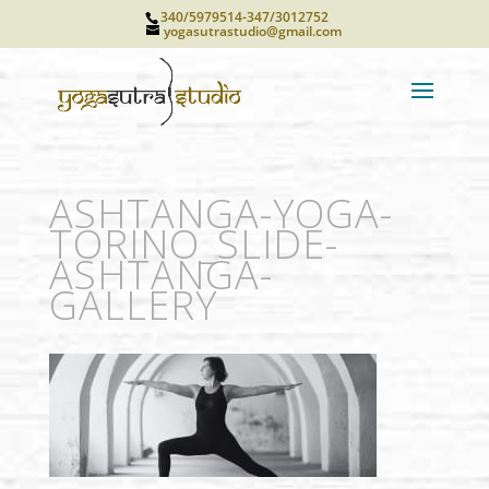
340/5979514-347/3012752
yogasutrastudio@gmail.com
ASHTANGA-YOGA-
TORINO_SLIDE-
ASHTANGA-
GALLERY