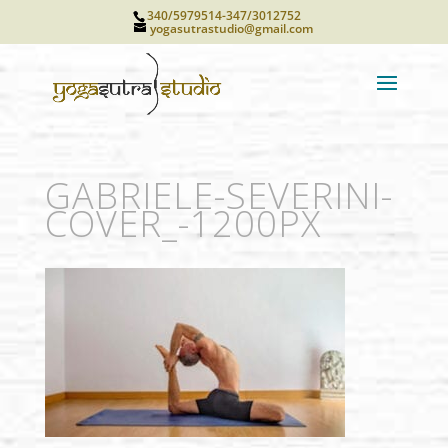
340/5979514-347/3012752
yogasutrastudio@gmail.com
GABRIELE-SEVERINI-
COVER_-1200PX