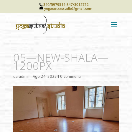
340/5979514-347/3012752
yogasutrastudio@gmail.com
05—NEW-SHALA—
1200PX
da
admin
|
Ago 24, 2022
|
0 commenti